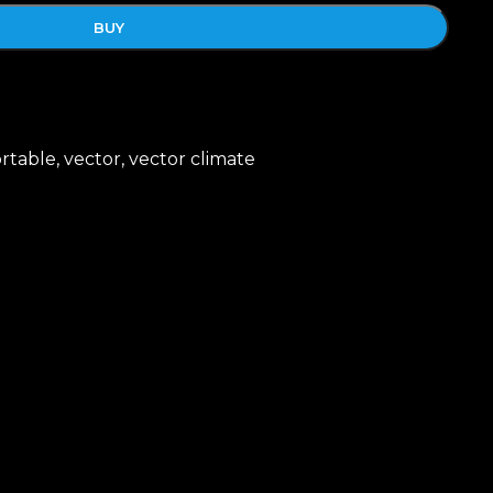
BUY
rtable
,
vector
,
vector climate