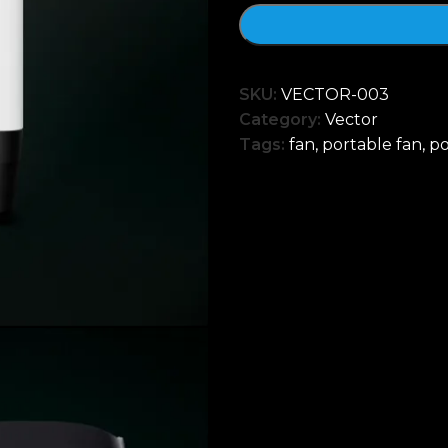
SKU:
VECTOR-003
Category:
Vector
Tags:
fan
,
portable fan
,
po