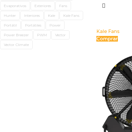
Evaporativos
Exteriores
Fans
AIRCOOL
Hunter
Interiores
Kale
Kale Fans
Portátil
Portátiles
Power
Kale Fans
Power Breezer
PWM
Vector
Comprar
Vector Climate