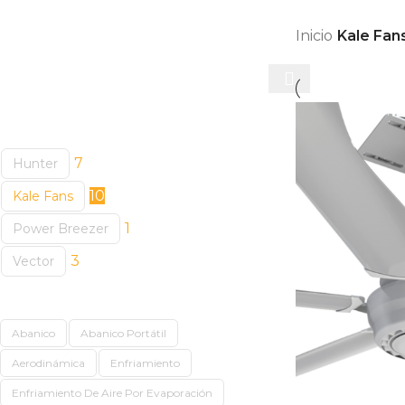
Skip to navigation
Skip to main content
Buscar productos
Inicio
/
Kale Fan
Categorías
7
Hunter
10
Kale Fans
1
Power Breezer
3
Vector
Etiquetas
Abanico
Abanico Portátil
Aerodinámica
Enfriamiento
Enfriamiento De Aire Por Evaporación